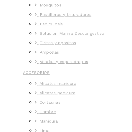
Mosquitos
Pastilleros y trituradores
Pediculosis
Solución Marina Descongestiva
Tiritas y apositos
Ampollas
Vendas y esparadrapos
ACCESORIOS
Alicates manicura
Alicates pedicura
Cortauñas
Hombre
Manicura
Limas