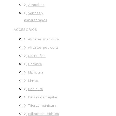
Ampollas
Vendas y
esparadrapos
ACCESORIOS
Alicates manicura
Alicates pedicura
Cortauñas
Hombre
Manicura
Limas
Pedicura
Pinzas de depilar
Tijeras manicura
Bálsamos labiales