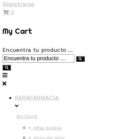
Registrarse
0
My Cart
Encuentra tu producto …
PARAFARMACIA
BOTIQUIN
Aftas bucales
Alivio del dolor