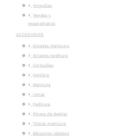
Ampollas
Vendas y
esparadrapos
ACCESORIOS
Alicates manicura
Alicates pedicura
Cortauñas
Hombre
Manicura
Limas
Pedicura
Pinzas de depilar
Tijeras manicura
Bálsamos labiales