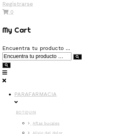
Registrarse
0
My Cart
Encuentra tu producto …
PARAFARMACIA
BOTIQUIN
Aftas bucales
Alivio del dolor