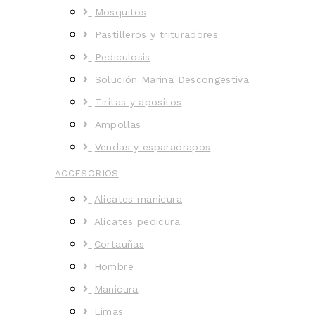
Mosquitos
Pastilleros y trituradores
Pediculosis
Solución Marina Descongestiva
Tiritas y apositos
Ampollas
Vendas y esparadrapos
ACCESORIOS
Alicates manicura
Alicates pedicura
Cortauñas
Hombre
Manicura
Limas