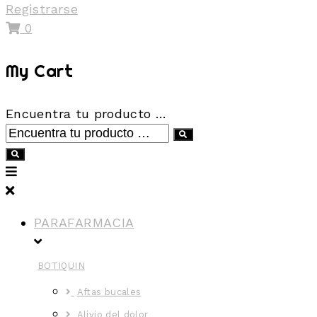
Registrarse
0
My Cart
Encuentra tu producto …
PARAFARMACIA
BOTIQUIN
Aftas bucales
Alivio del dolor