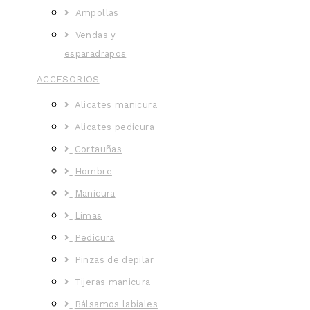
Ampollas
Vendas y
esparadrapos
ACCESORIOS
Alicates manicura
Alicates pedicura
Cortauñas
Hombre
Manicura
Limas
Pedicura
Pinzas de depilar
Tijeras manicura
Bálsamos labiales