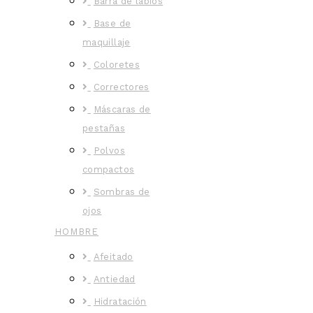
Barra de labios
Base de
maquillaje
Coloretes
Correctores
Máscaras de
pestañas
Polvos
compactos
Sombras de
ojos
HOMBRE
Afeitado
Antiedad
Hidratación