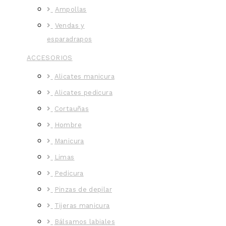
Ampollas
Vendas y
esparadrapos
ACCESORIOS
Alicates manicura
Alicates pedicura
Cortauñas
Hombre
Manicura
Limas
Pedicura
Pinzas de depilar
Tijeras manicura
Bálsamos labiales