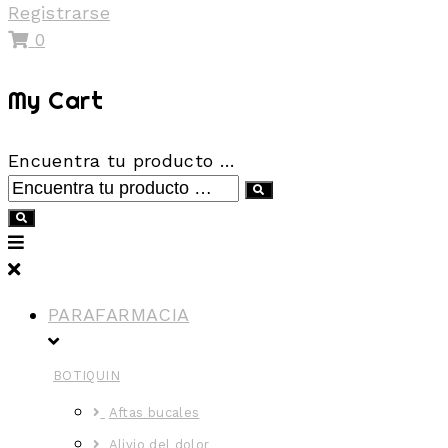
Registrarse
0
My Cart
Encuentra tu producto …
PARAFARMACIA
BOTIQUIN
Aftas bucales
Alivio del dolor