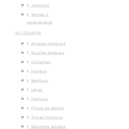
Ampollas
Vendas y
esparadrapos
ACCESORIOS
Alicates manicura
Alicates pedicura
Cortauñas
Hombre
Manicura
Limas
Pedicura
Pinzas de depilar
Tijeras manicura
Bálsamos labiales