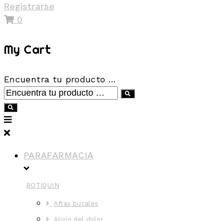
Registrarse
0
My Cart
Encuentra tu producto …
PARAFARMACIA
BOTIQUIN
Aftas bucales
Alivio del dolor