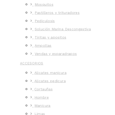
Mosquitos
Pastilleros y trituradores
Pediculosis
Solución Marina Descongestiva
Tiritas y apositos
Ampollas
Vendas y esparadrapos
ACCESORIOS
Alicates manicura
Alicates pedicura
Cortauñas
Hombre
Manicura
Limas