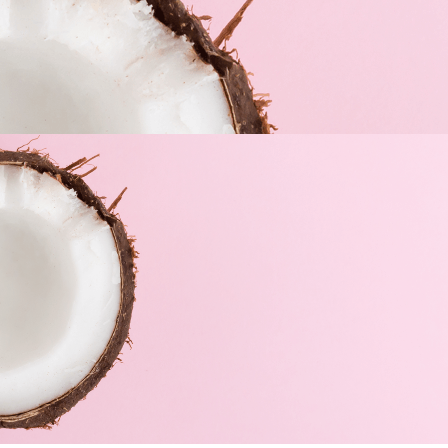
TÉRMINOS
NUESTRA
DE USO
FARMACIA
Aviso Legal
Sobre nosotros
Política de privacidad
Nuestra marca
Envíos y devoluciones
Servicios
Cookies
© 2026 Farmacia Daries –
Términos de uso y Política de
privacidad
–
Política de Cookies
–Desarrollado por
MkPro