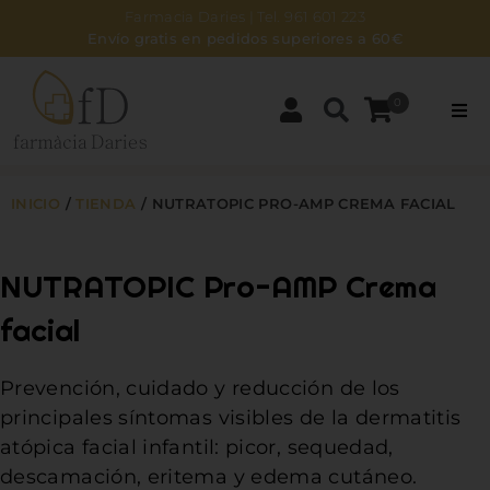
Farmacia Daries | Tel. 961 601 223
Envío gratis en pedidos superiores a 60€
0
PARAFARMACIA
INICIO
/
TIENDA
/
NUTRATOPIC PRO-AMP CREMA FACIAL
DERMOCOSMÉTICA
NUTRATOPIC Pro-AMP Crema
BEBÉS Y MAMÁS
facial
ZONA NATURAL
Prevención, cuidado y reducción de los
HIGIENE
principales síntomas visibles de la dermatitis
atópica facial infantil: picor, sequedad,
NOSOTROS
descamación, eritema y edema cutáneo.