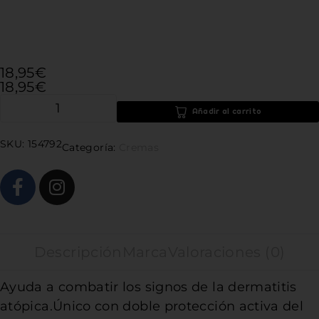
MARCAS
18,95
€
18,95
€
Añadir al carrito
SKU:
154792
Categoría:
Cremas
Descripción
Marca
Valoraciones (0)
Ayuda a combatir los signos de la dermatitis
atópica.Único con doble protección activa del