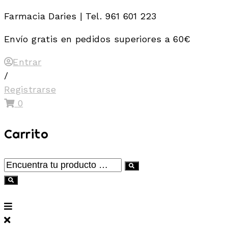
Skip
Farmacia Daries | Tel. 961 601 223
to
Envío gratis en pedidos superiores a 60€
content
Entrar
/
Registrarse
0
Carrito
Encuentra
tu
producto
…