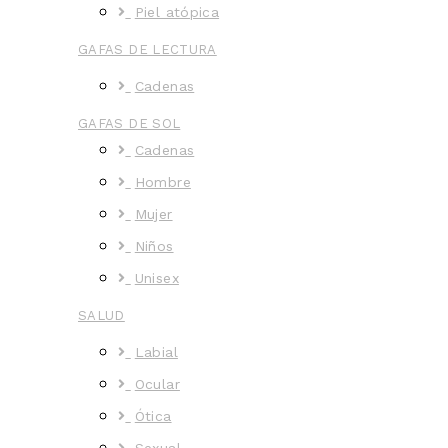
Piel atópica
GAFAS DE LECTURA
Cadenas
GAFAS DE SOL
Cadenas
Hombre
Mujer
Niños
Unisex
SALUD
Labial
Ocular
Ótica
Sexual