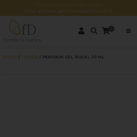
Farmacia Daries | Tel. 961 601 223
Envío gratis en pedidos superiores a 60€
0
PARAFARMACIA
INICIO
/
TIENDA
/
PERIOKIN GEL BUCAL 30 ML
DERMOCOSMÉTICA
BEBÉS Y MAMÁS
ZONA NATURAL
HIGIENE
NOSOTROS