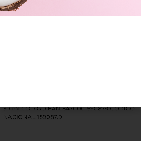
mayor efectividad se consigue en las
aplicaciones nocturnas. No enjuagar.
ADVERTENCIAS
Mantener fuera del alcance de los niños.
Está contraindicado en pacientes que hayan
mostrado reacción de hipersensibilidad a la
clorhexidina.
No usar más allá del periodo indicado por el
odontólogo.
No ingerir.
FORMATOS
30 ml CODIGO EAN 8470001590879 CODIGO
NACIONAL 159087.9