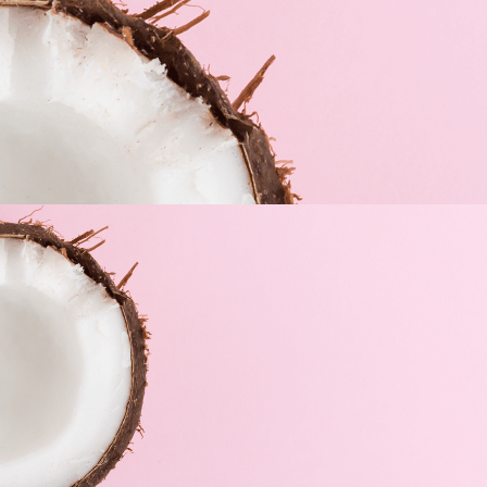
periodontales, quirúrgicos y periimplantarios:
Favorece la reducción de la placa dental.
Cuida y protege la encía.
Duración del tratamiento: 1-2 semanas, o
según recomendación del dentista.
Es aconsejable no ingerir alimentos ni
bebidas hasta transcurrido un mínimo de
media hora después de su administración.
MODO DE USO
Después de la higiene bucal, aplicar el gel 2 ó
3 veces al día con un cepillo suave o
bastoncillo de algodón, realizando un masaje
sobre las encías. Debe emplearse después de
las comidas y se recomienda no ingerir
alimentos ni bebidas hasta transcurrido un
mínimo de media hora después de su uso. La