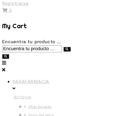
Registrarse
0
My Cart
Encuentra tu producto …
PARAFARMACIA
BOTIQUIN
Aftas bucales
Alivio del dolor