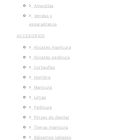
Ampollas
Vendas y
esparadrapos
ACCESORIOS
Alicates manicura
Alicates pedicura
Cortauñas
Hombre
Manicura
Limas
Pedicura
Pinzas de depilar
Tijeras manicura
Bálsamos labiales