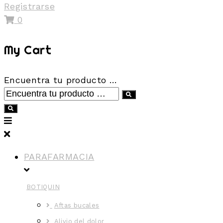
Registrarse
0
My Cart
Encuentra tu producto …
PARAFARMACIA
BOTIQUIN
Aftas bucales
Alivio del dolor