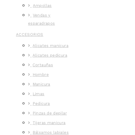
Ampollas
Vendas y
esparadrapos
ACCESORIOS
Alicates manicura
Alicates pedicura
Cortauñas
Hombre
Manicura
Limas
Pedicura
Pinzas de depilar
Tijeras manicura
Bálsamos labiales