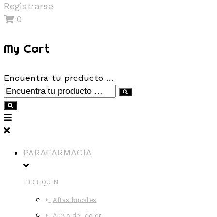
Registrarse
0
My Cart
Encuentra tu producto …
PARAFARMACIA
BOTIQUIN
Aftas bucales
Alivio del dolor