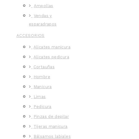
Ampollas
Vendas y
esparadrapos
ACCESORIOS
Alicates manicura
Alicates pedicura
Cortauñas
Hombre
Manicura
Limas
Pedicura
Pinzas de depilar
Tijeras manicura
Bálsamos labiales