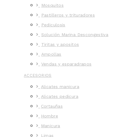
Mosquitos
Pastilleros y trituradores
Pediculosis
Solución Marina Descongestiva
Tiritas y apositos
Ampollas
Vendas y esparadrapos
ACCESORIOS
Alicates manicura
Alicates pedicura
Cortauñas
Hombre
Manicura
Limas