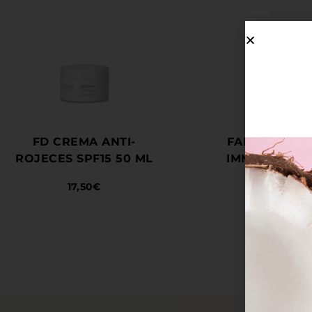
FD CREMA ANTI-
FARMACIA DA
ROJECES SPF15 50 ML
IMMUNOCOM
17,50
€
23,50
€