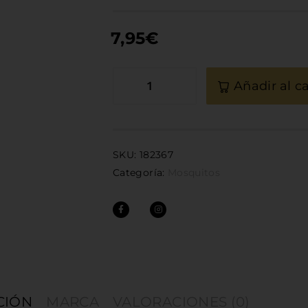
7,95
€
Añadir al ca
SKU:
182367
Categoría:
Mosquitos
CIÓN
MARCA
VALORACIONES (0)