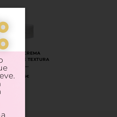
o
o
FD GEL CREMA
o
IDRATANTE TEXTURA
ue
OIL...
eve.
18,95
€
n
a
na