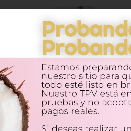
Proband
Proband
RIES
FARMACIA DARIES
Estamos preparand
PLEX
MASCARILLA
H
nuestro sitio para q
HIDRATANTE FACIAL
DE...
todo esté listo en br
Nuestro TPV está e
4,80
€
pruebas y no acept
pagos reales.
Si deseas realizar u