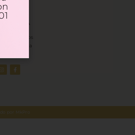
on
01
NUESTRA
FARMACIA
obre nosotros
uestra marca
ervicios
ado por
MkPro