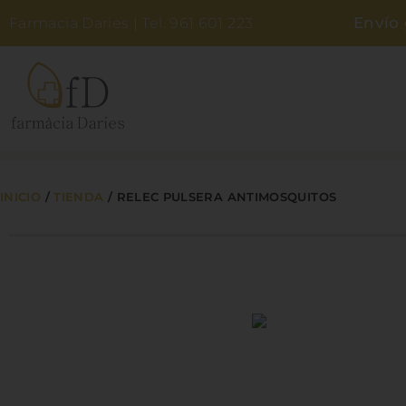
Envío 
Farmacia Daries | Tel. 961 601 223
PARAFARMACIA
DERMOCOSMÉTICA
INICIO
/
TIENDA
/
RELEC PULSERA ANTIMOSQUITOS
BEBÉS Y MAMÁS
ZONA NATURAL
HIGIENE
NOSOTROS