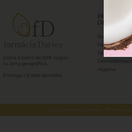
PRODUCT
DESTACAD
Bebés y Mamá
Parafarmacia
Zona Natural
Gratis a partir de 60€ según
Dermofarmaci
tu zona geográfica.
Higiene
Entrega 1-2 días laborales.
© 2026 Farmacia Daries –
Términos de 