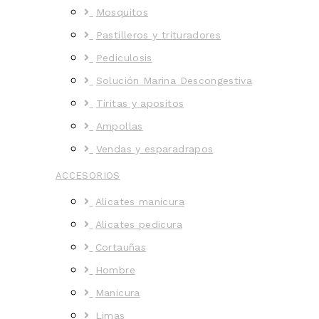
Mosquitos
Pastilleros y trituradores
Pediculosis
Solución Marina Descongestiva
Tiritas y apositos
Ampollas
Vendas y esparadrapos
ACCESORIOS
Alicates manicura
Alicates pedicura
Cortauñas
Hombre
Manicura
Limas