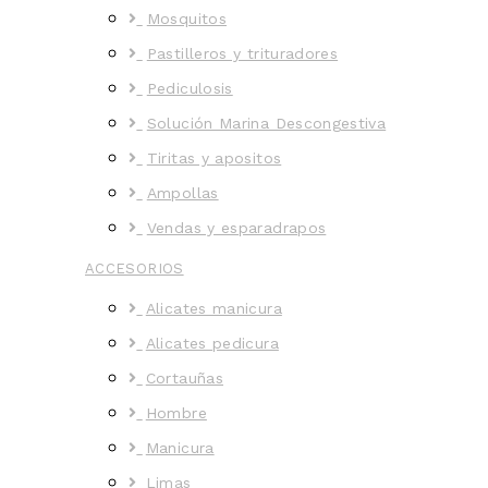
Mosquitos
Pastilleros y trituradores
Pediculosis
Solución Marina Descongestiva
Tiritas y apositos
Ampollas
Vendas y esparadrapos
ACCESORIOS
Alicates manicura
Alicates pedicura
Cortauñas
Hombre
Manicura
Limas