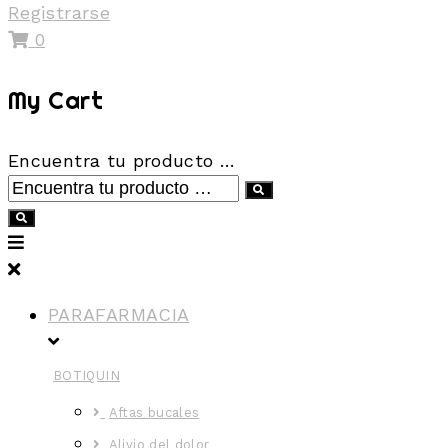
Registrarse
0
My Cart
Encuentra tu producto …
PARAFARMACIA
BOTIQUIN
Aftas bucales
Alivio del dolor