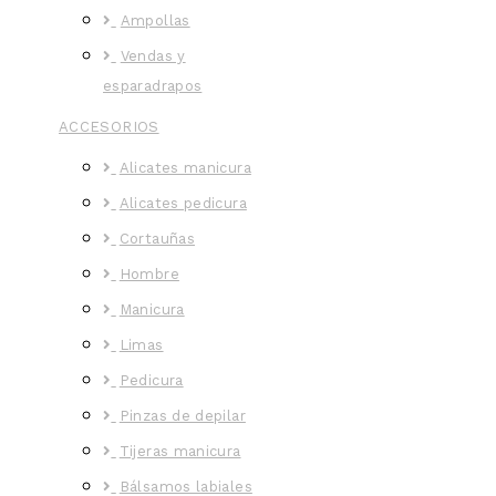
Ampollas
Vendas y
esparadrapos
ACCESORIOS
Alicates manicura
Alicates pedicura
Cortauñas
Hombre
Manicura
Limas
Pedicura
Pinzas de depilar
Tijeras manicura
Bálsamos labiales