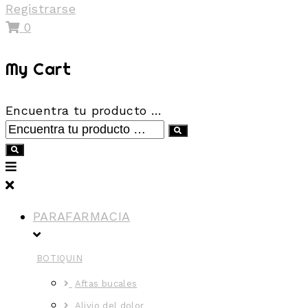
Registrarse
0
My Cart
Encuentra tu producto …
PARAFARMACIA
BOTIQUIN
Aftas bucales
Alivio del dolor