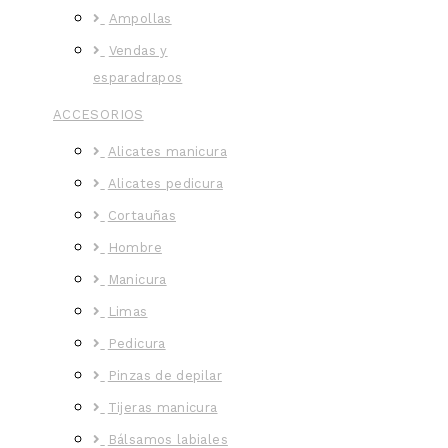
Ampollas
Vendas y
esparadrapos
ACCESORIOS
Alicates manicura
Alicates pedicura
Cortauñas
Hombre
Manicura
Limas
Pedicura
Pinzas de depilar
Tijeras manicura
Bálsamos labiales