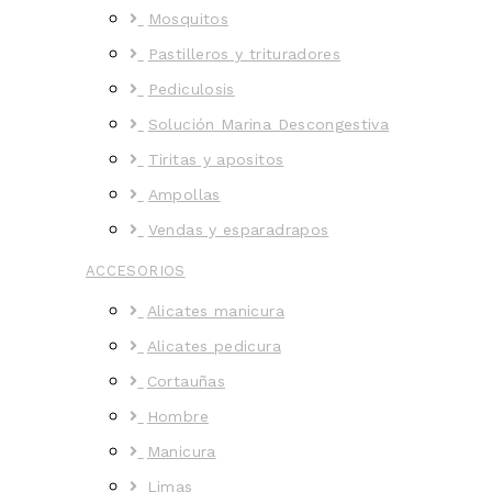
Mosquitos
Pastilleros y trituradores
Pediculosis
Solución Marina Descongestiva
Tiritas y apositos
Ampollas
Vendas y esparadrapos
ACCESORIOS
Alicates manicura
Alicates pedicura
Cortauñas
Hombre
Manicura
Limas