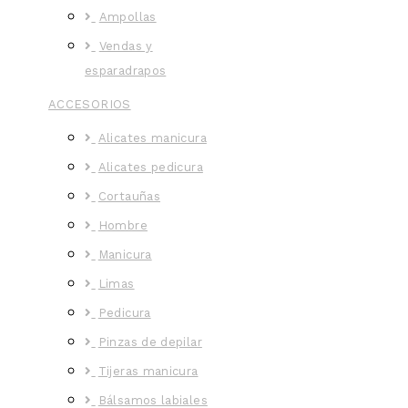
Ampollas
Vendas y
esparadrapos
ACCESORIOS
Alicates manicura
Alicates pedicura
Cortauñas
Hombre
Manicura
Limas
Pedicura
Pinzas de depilar
Tijeras manicura
Bálsamos labiales