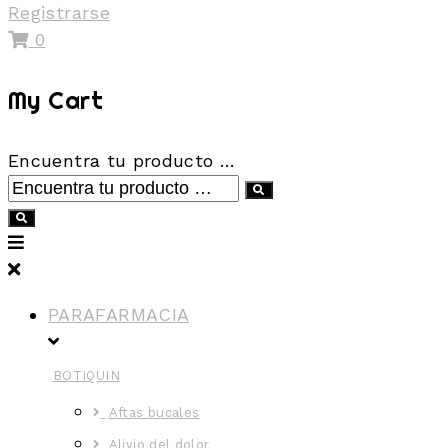
Registrarse
0
My Cart
Encuentra tu producto …
PARAFARMACIA
BOTIQUIN
Aftas bucales
Alivio del dolor