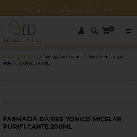
Farmacia Daries | Tel. 961 601 223
Envío gratis en pedidos superiores a 60€
0
PARAFARMACIA
INICIO
/
TIENDA
/
FARMACIA DARIES TONICO MICELAR
DERMOCOSMÉTICA
PURIFI CANTE 200ML
BEBÉS Y MAMÁS
ZONA NATURAL
HIGIENE
FARMACIA DARIES TONICO MICELAR
PURIFI CANTE 200ML
NOSOTROS