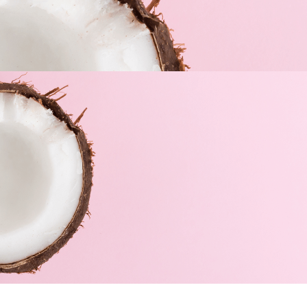
Política de privacidad
Nuestra marca
Envíos y devoluciones
Servicios
Cookies
© 2026 Farmacia Daries –
Términos de uso y Política de
privacidad
–
Política de Cookies
–Desarrollado por
MkPro