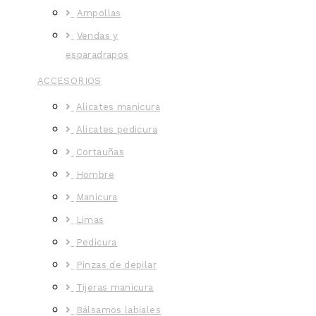
Ampollas
Vendas y
esparadrapos
ACCESORIOS
Alicates manicura
Alicates pedicura
Cortauñas
Hombre
Manicura
Limas
Pedicura
Pinzas de depilar
Tijeras manicura
Bálsamos labiales