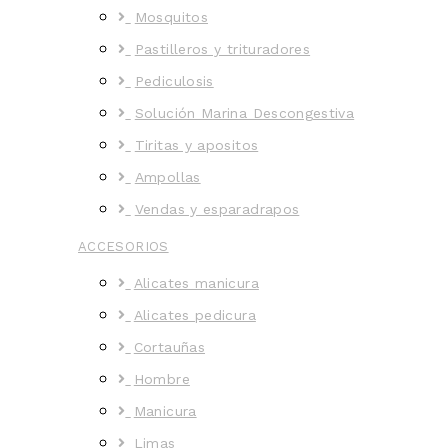
Mosquitos
Pastilleros y trituradores
Pediculosis
Solución Marina Descongestiva
Tiritas y apositos
Ampollas
Vendas y esparadrapos
ACCESORIOS
Alicates manicura
Alicates pedicura
Cortauñas
Hombre
Manicura
Limas