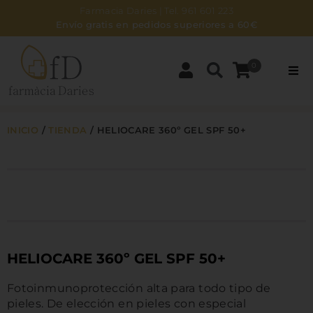
Farmacia Daries | Tel. 961 601 223
Envío gratis en pedidos superiores a 60€
0
PARAFARMACIA
INICIO
/
TIENDA
/
HELIOCARE 360º GEL SPF 50+
DERMOCOSMÉTICA
BEBÉS Y MAMÁS
ZONA NATURAL
HELIOCARE 360º GEL SPF 50+
HIGIENE
Fotoinmunoprotección alta para todo tipo de
NOSOTROS
pieles. De elección en pieles con especial