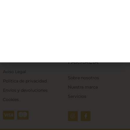
Gratis a partir de 60€ según tu zona geográfica.
Entrega 1-2 días laborales.
TÉRMINOS
NUESTRA
DE USO
FARMACIA
Aviso Legal
Sobre nosotros
Política de privacidad
Nuestra marca
Envíos y devoluciones
Servicios
Cookies