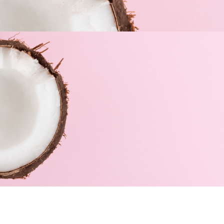
PRODUCTOS RELACIONADOS
FD CREMA
FARMACIA
FARMACIA
ANTI-
DARIES
DARIES
ROJECES
IMMUNOCO
MASCARILLA
SPF15 50 ML
MPLEX
HIDRATANTE
FACIAL DE...
17,50
€
23,50
€
4,80
€