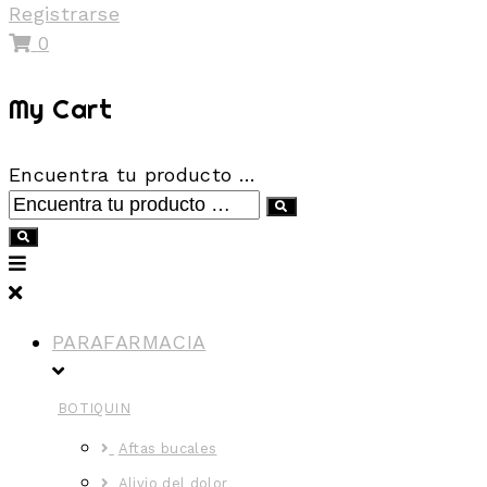
Registrarse
0
My Cart
Encuentra tu producto …
PARAFARMACIA
BOTIQUIN
Aftas bucales
Alivio del dolor