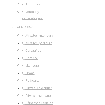
Ampollas
Vendas y
esparadrapos
ACCESORIOS
Alicates manicura
Alicates pedicura
Cortauñas
Hombre
Manicura
Limas
Pedicura
Pinzas de depilar
Tijeras manicura
Bálsamos labiales