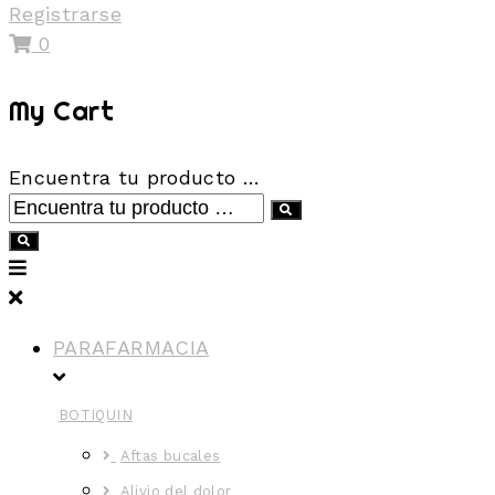
Registrarse
0
My Cart
Encuentra tu producto …
PARAFARMACIA
BOTIQUIN
Aftas bucales
Alivio del dolor