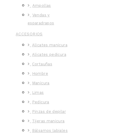
Ampollas
Vendas y
esparadrapos
ACCESORIOS
Alicates manicura
Alicates pedicura
Cortauñas
Hombre
Manicura
Limas
Pedicura
Pinzas de depilar
Tijeras manicura
Bálsamos labiales