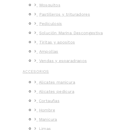
Mosquitos
Pastilleros y trituradores
Pediculosis
Solución Marina Descongestiva
Tiritas y apositos
Ampollas
Vendas y esparadrapos
ACCESORIOS
Alicates manicura
Alicates pedicura
Cortauñas
Hombre
Manicura
Limas