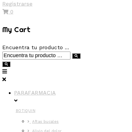
Registrarse
0
My Cart
Encuentra tu producto …
PARAFARMACIA
BOTIQUIN
Aftas bucales
Alivio del dolor