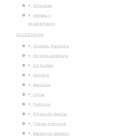
Ampollas
Vendas y
esparadrapos
ACCESORIOS
Alicates manicura
Alicates pedicura
Cortauñas
Hombre
Manicura
Limas
Pedicura
Pinzas de depilar
Tijeras manicura
Bálsamos labiales