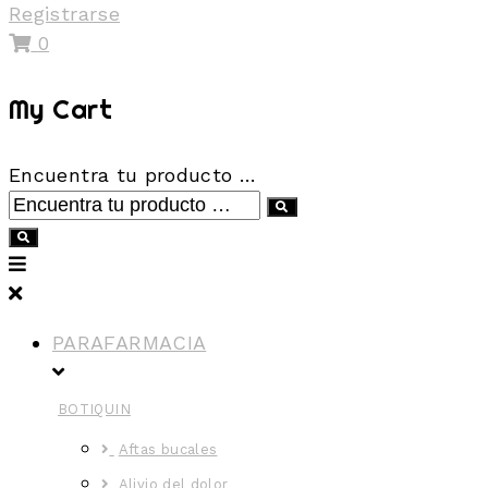
Registrarse
0
My Cart
Encuentra tu producto …
PARAFARMACIA
BOTIQUIN
Aftas bucales
Alivio del dolor