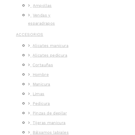
Ampollas
Vendas y
esparadrapos
ACCESORIOS
Alicates manicura
Alicates pedicura
Cortauñas
Hombre
Manicura
Limas
Pedicura
Pinzas de depilar
Tijeras manicura
Bálsamos labiales