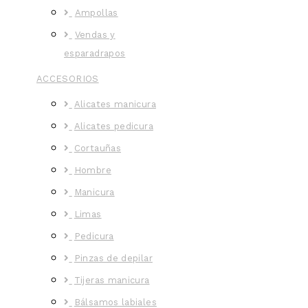
Ampollas
Vendas y
esparadrapos
ACCESORIOS
Alicates manicura
Alicates pedicura
Cortauñas
Hombre
Manicura
Limas
Pedicura
Pinzas de depilar
Tijeras manicura
Bálsamos labiales