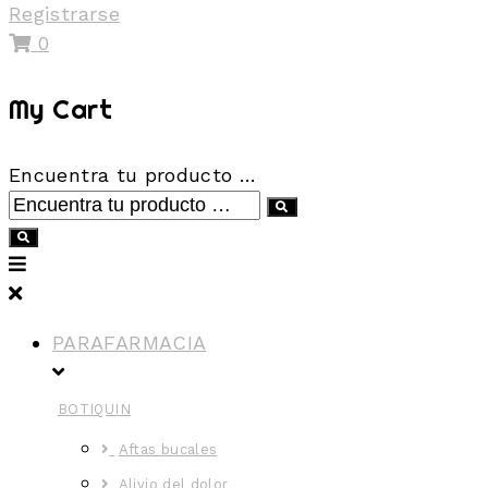
Registrarse
0
My Cart
Encuentra tu producto …
PARAFARMACIA
BOTIQUIN
Aftas bucales
Alivio del dolor