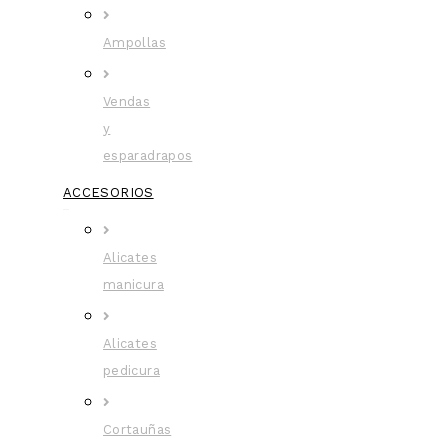
Ampollas
Vendas
y
esparadrapos
ACCESORIOS
Alicates
manicura
Alicates
pedicura
Cortauñas