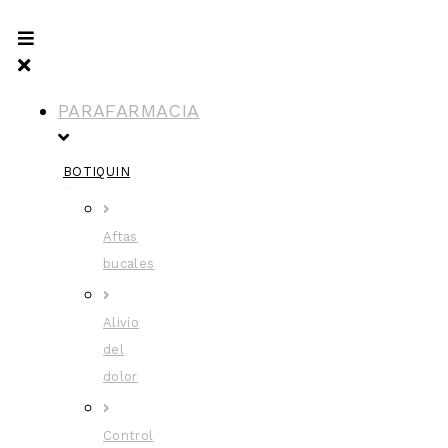
PARAFARMACIA
BOTIQUIN
Aftas
bucales
Alivio
del
dolor
Control