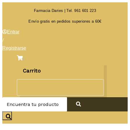
Skip
Farmacia Daries | Tel. 961 601 223
to
content
Envío gratis en pedidos superiores a 60€
Entrar
/
Registrarse
0
Carrito
Encuentra
tu
producto
…