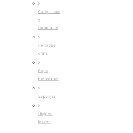
Compresas
y
tampones
Pérdidas
orina
Copa
menstrual
Esponjas
Higiene
íntima