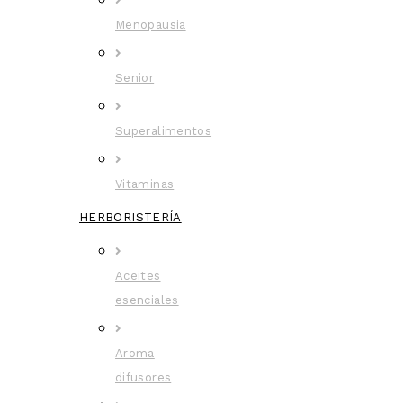
Menopausia
Senior
Superalimentos
Vitaminas
HERBORISTERÍA
Aceites
esenciales
Aroma
difusores