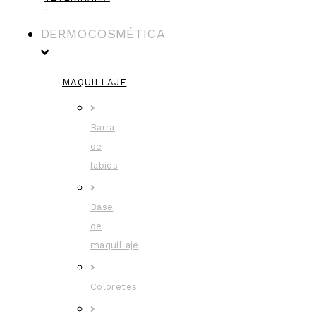
DERMOCOSMÉTICA
MAQUILLAJE
Barra
de
labios
Base
de
maquillaje
Coloretes