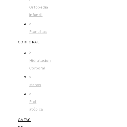
Ortopedia
infantil
Plantillas
CORPORAL
Hidratación
Corporal
Manos
Piel
atópica
GAFAS