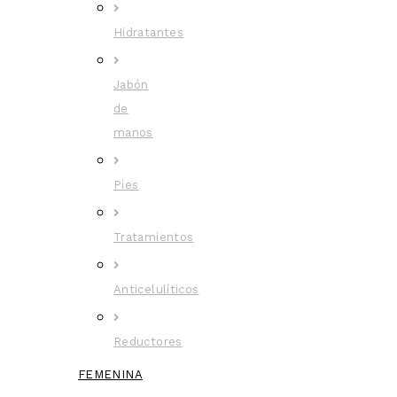
Hidratantes
Jabón
de
manos
Pies
Tratamientos
Anticelulíticos
Reductores
FEMENINA