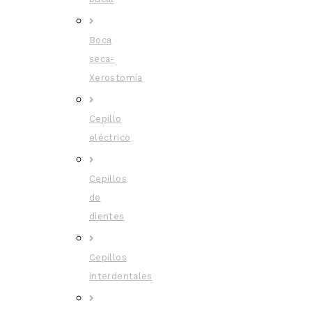
Boca
seca-
Xerostomía
Cepillo
eléctrico
Cepillos
de
dientes
Cepillos
interdentales