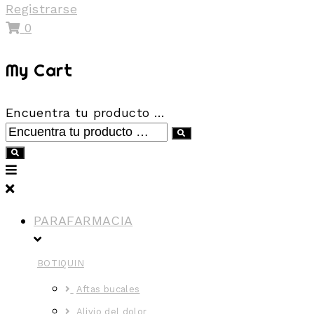
Registrarse
0
My Cart
Encuentra tu producto …
PARAFARMACIA
BOTIQUIN
Aftas bucales
Alivio del dolor