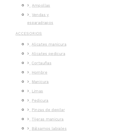
Ampollas
Vendas y
esparadrapos
ACCESORIOS
Alicates manicura
Alicates pedicura
Cortauñas
Hombre
Manicura
Limas
Pedicura
Pinzas de depilar
Tijeras manicura
Bálsamos labiales