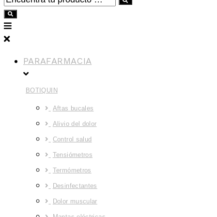
PARAFARMACIA
BOTIQUIN
Aftas bucales
Alivio del dolor
Control salud
Tensiómetros
Termómetros
Desinfectantes
Dolor muscular
Mantas eléctricas