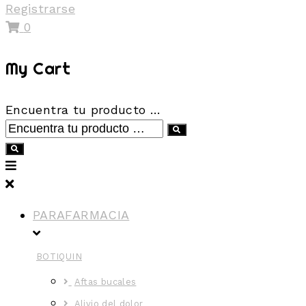
Registrarse
0
My Cart
Encuentra tu producto …
PARAFARMACIA
BOTIQUIN
Aftas bucales
Alivio del dolor