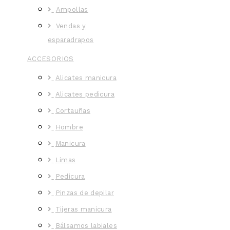
Ampollas
Vendas y
esparadrapos
ACCESORIOS
Alicates manicura
Alicates pedicura
Cortauñas
Hombre
Manicura
Limas
Pedicura
Pinzas de depilar
Tijeras manicura
Bálsamos labiales