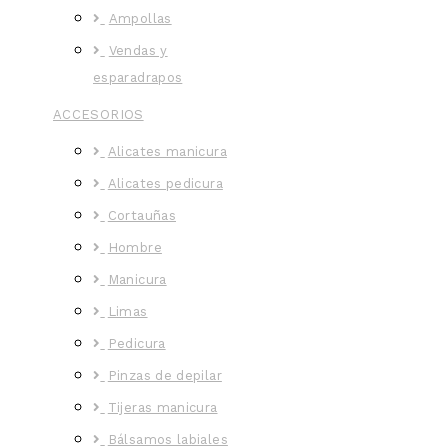
Ampollas
Vendas y
esparadrapos
ACCESORIOS
Alicates manicura
Alicates pedicura
Cortauñas
Hombre
Manicura
Limas
Pedicura
Pinzas de depilar
Tijeras manicura
Bálsamos labiales