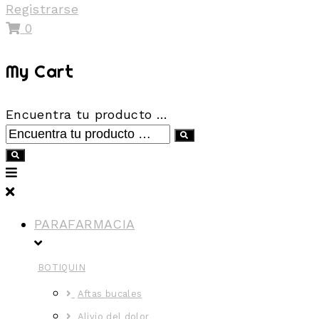
Registrarse
0
My Cart
Encuentra tu producto …
PARAFARMACIA
BOTIQUIN
Aftas bucales
Alivio del dolor