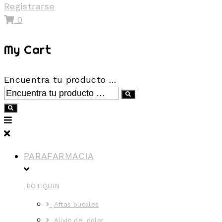
Registrarse
0
My Cart
Encuentra tu producto …
PARAFARMACIA
BOTIQUIN
Aftas bucales
Alivio del dolor