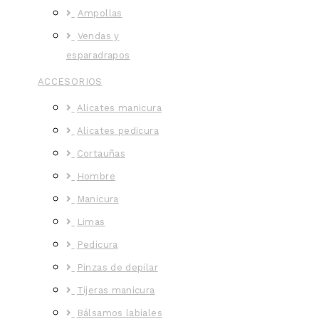
Ampollas
Vendas y
esparadrapos
ACCESORIOS
Alicates manicura
Alicates pedicura
Cortauñas
Hombre
Manicura
Limas
Pedicura
Pinzas de depilar
Tijeras manicura
Bálsamos labiales