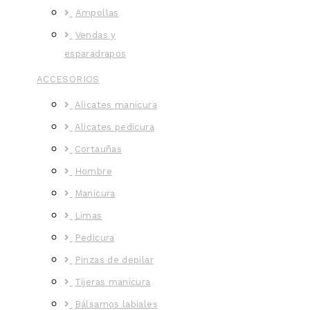
Ampollas
Vendas y
esparadrapos
ACCESORIOS
Alicates manicura
Alicates pedicura
Cortauñas
Hombre
Manicura
Limas
Pedicura
Pinzas de depilar
Tijeras manicura
Bálsamos labiales