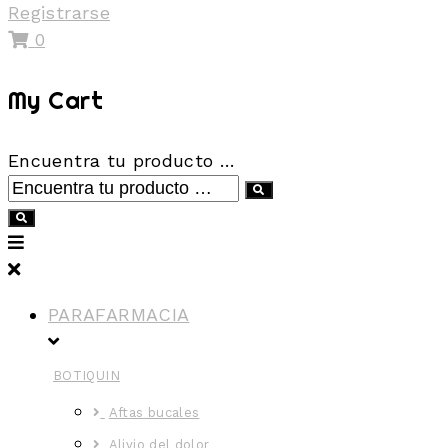
Registrarse
0
My Cart
Encuentra tu producto …
PARAFARMACIA
BOTIQUIN
Aftas bucales
Alivio del dolor