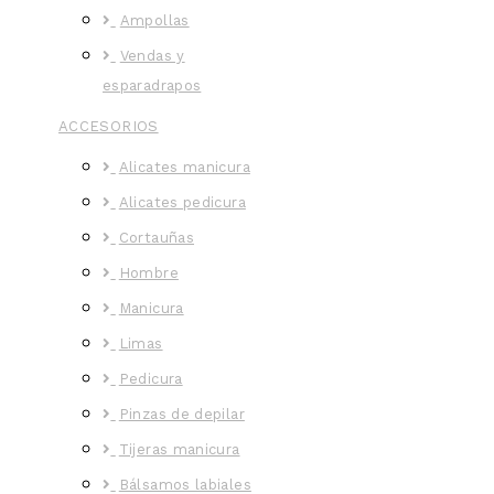
Ampollas
Vendas y
esparadrapos
ACCESORIOS
Alicates manicura
Alicates pedicura
Cortauñas
Hombre
Manicura
Limas
Pedicura
Pinzas de depilar
Tijeras manicura
Bálsamos labiales