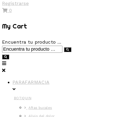
Registrarse
0
My Cart
Encuentra tu producto …
PARAFARMACIA
BOTIQUIN
Aftas bucales
Alivio del dolor