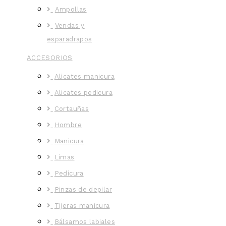
Ampollas
Vendas y
esparadrapos
ACCESORIOS
Alicates manicura
Alicates pedicura
Cortauñas
Hombre
Manicura
Limas
Pedicura
Pinzas de depilar
Tijeras manicura
Bálsamos labiales