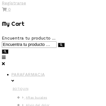
Registrarse
0
My Cart
Encuentra tu producto …
PARAFARMACIA
BOTIQUIN
Aftas bucales
Alivio del dolor