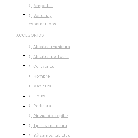
Ampollas
Vendas y
esparadrapos
ACCESORIOS
Alicates manicura
Alicates pedicura
Cortauñas
Hombre
Manicura
Limas
Pedicura
Pinzas de depilar
Tijeras manicura
Bálsamos labiales