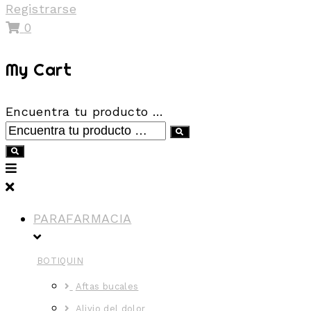
Registrarse
0
My Cart
Encuentra tu producto …
PARAFARMACIA
BOTIQUIN
Aftas bucales
Alivio del dolor