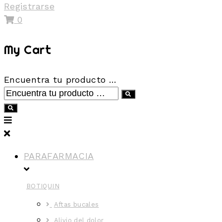
Registrarse
0
My Cart
Encuentra tu producto …
PARAFARMACIA
BOTIQUIN
Aftas bucales
Alivio del dolor