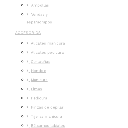
Ampollas
Vendas y
esparadrapos
ACCESORIOS
Alicates manicura
Alicates pedicura
Cortauñas
Hombre
Manicura
Limas
Pedicura
Pinzas de depilar
Tijeras manicura
Bálsamos labiales