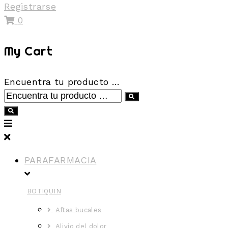
Registrarse
0
My Cart
Encuentra tu producto …
PARAFARMACIA
BOTIQUIN
Aftas bucales
Alivio del dolor