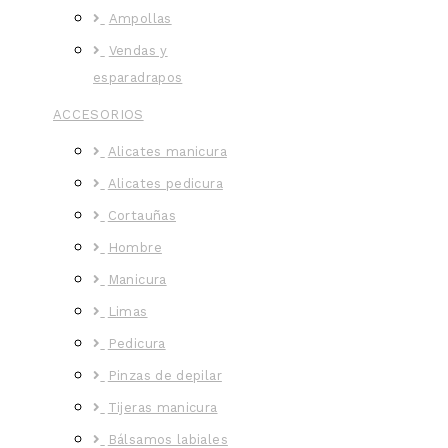
Ampollas
Vendas y
esparadrapos
ACCESORIOS
Alicates manicura
Alicates pedicura
Cortauñas
Hombre
Manicura
Limas
Pedicura
Pinzas de depilar
Tijeras manicura
Bálsamos labiales