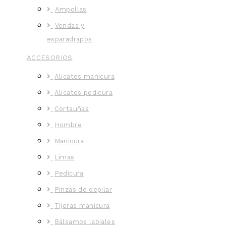
Ampollas
Vendas y
esparadrapos
ACCESORIOS
Alicates manicura
Alicates pedicura
Cortauñas
Hombre
Manicura
Limas
Pedicura
Pinzas de depilar
Tijeras manicura
Bálsamos labiales