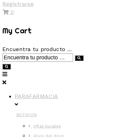
Registrarse
0
My Cart
Encuentra tu producto …
PARAFARMACIA
BOTIQUIN
Aftas bucales
Alivio del dolor