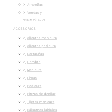
Ampollas
Vendas y
esparadrapos
ACCESORIOS
Alicates manicura
Alicates pedicura
Cortauñas
Hombre
Manicura
Limas
Pedicura
Pinzas de depilar
Tijeras manicura
Bálsamos labiales