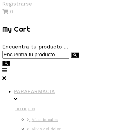
Registrarse
0
My Cart
Encuentra tu producto …
PARAFARMACIA
BOTIQUIN
Aftas bucales
Alivio del dolor