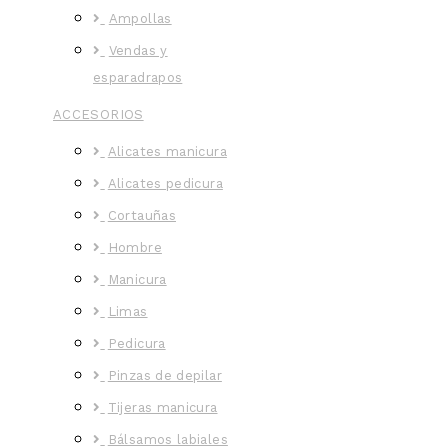
Ampollas
Vendas y
esparadrapos
ACCESORIOS
Alicates manicura
Alicates pedicura
Cortauñas
Hombre
Manicura
Limas
Pedicura
Pinzas de depilar
Tijeras manicura
Bálsamos labiales