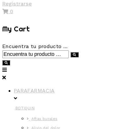
Registrarse
0
My Cart
Encuentra tu producto …
PARAFARMACIA
BOTIQUIN
Aftas bucales
Alivio del dolor