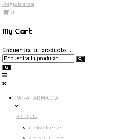
Registrarse
0
My Cart
Encuentra tu producto …
PARAFARMACIA
BOTIQUIN
Aftas bucales
Alivio del dolor