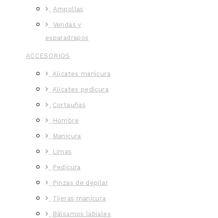
Ampollas
Vendas y
esparadrapos
ACCESORIOS
Alicates manicura
Alicates pedicura
Cortauñas
Hombre
Manicura
Limas
Pedicura
Pinzas de depilar
Tijeras manicura
Bálsamos labiales