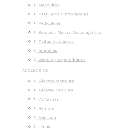
Mosquitos
Pastilleros y trituradores
Pediculosis
Solución Marina Descongestiva
Tiritas y apositos
Ampollas
Vendas y esparadrapos
ACCESORIOS
Alicates manicura
Alicates pedicura
Cortauñas
Hombre
Manicura
Limas